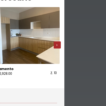
›
amento
Apartamento
Z. 10
2,928.00
USD 165,000.00