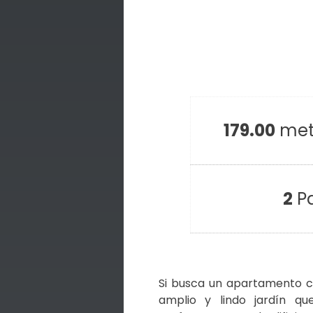
179.00
met
2
P
Si busca un apartamento co
amplio y lindo jardín qu