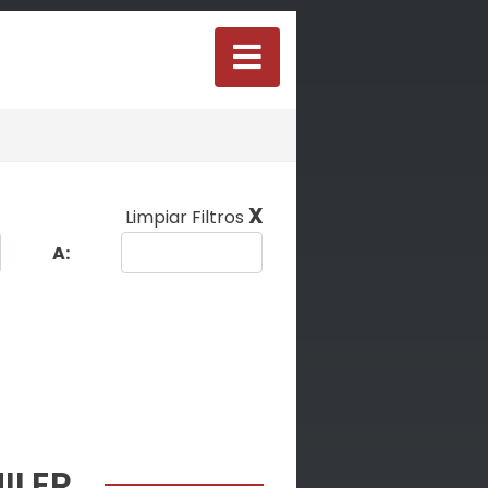
X
Limpiar Filtros
A:
ILER