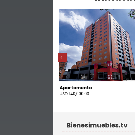
‹
Apartamento
Z. 10
0
USD 140,000.00
Bienesimuebles.tv