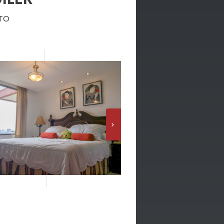
CTO
›