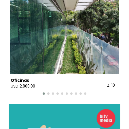
Oficinas
A
1
Z. 10
USD 2,800.00
U