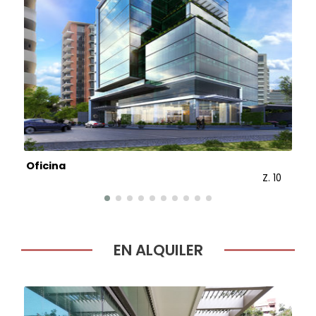
Oficina
A
5
Z. 10
U
EN ALQUILER