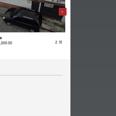
›
a
Oficina
Z. 10
,000.00