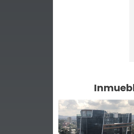
Inmuebl