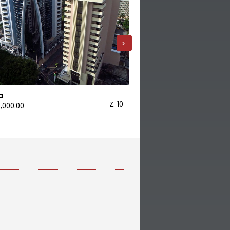
›
a
Oficina
Z. 10
,000.00
USD 299,500.00