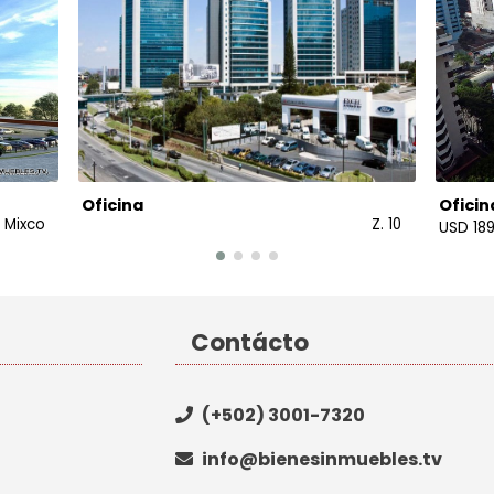
Oficina
Oficin
Mixco
Z. 10
USD 189
Contácto
(+502) 3001-7320
info@bienesinmuebles.tv