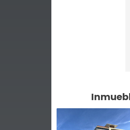
Inmuebl