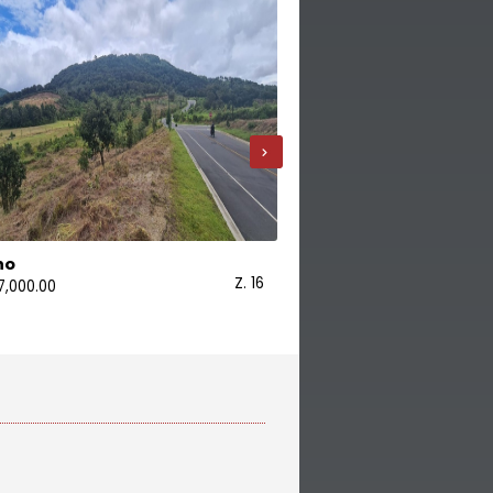
›
no
Terreno
Z. 16
7,000.00
600.00 X Vr2
USD