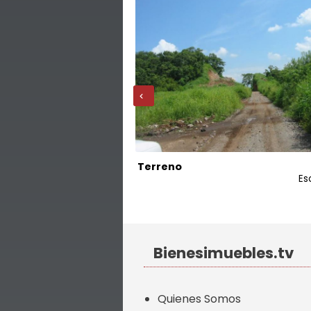
‹
Terreno
Z. 16
Es
Bienesimuebles.tv
Quienes Somos