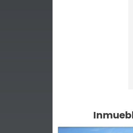
Inmuebl