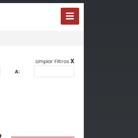
X
Limpiar Filtros
A:
R