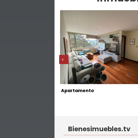
‹
Apartamento
Z. 15
Bienesimuebles.tv