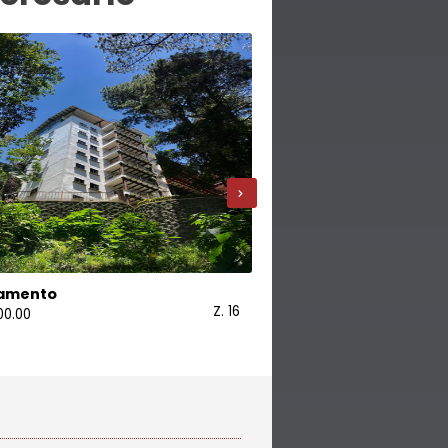
›
amento
Apartamento
Z. 16
00.00
USD 1,000.00